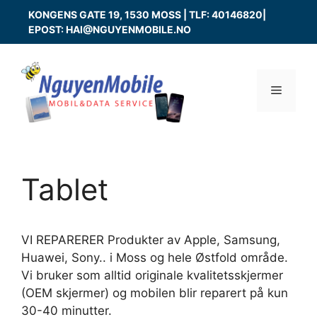
Skip
KONGENS GATE 19, 1530 MOSS | TLF: 40146820|
to
EPOST: HAI@NGUYENMOBILE.NO
content
Menu
Tablet
VI REPARERER Produkter av Apple, Samsung,
Huawei, Sony.. i Moss og hele Østfold område.
Vi bruker som alltid originale kvalitetsskjermer
(OEM skjermer) og mobilen blir reparert på kun
30-40 minutter.